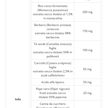
Riso rosso fermentato
(Monascus purpureus)
200 mg
estratto secco titolato al 1,5%
in monacolina
Berberis (Berberis aristata)
corteccia
150 mg
estratto secco titolato 98%
berberina
Té verde (Camellia sinensis)
foglie
100 mg
estratto secco titolato 50% in
polifenoli
Carciofo (Cynara scolymus)
foglie
65 mg
estratto secco titolato 2,5% in
acidi caffeilchinici
Acido alfa lipoico
50 mg
Pepe nero (Piper nigrum)
frutti estratto secco
20 mg
titolato 95% piperina
Info
Canna da zucchero
(Saccharum officinarum)