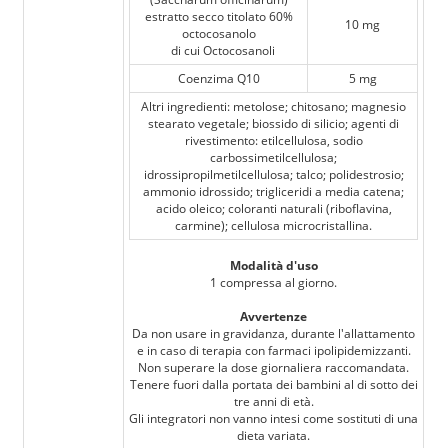
estratto secco titolato 60%
10 mg
octocosanolo
di cui Octocosanoli
Coenzima Q10
5 mg
Altri ingredienti: metolose; chitosano; magnesio
stearato vegetale; biossido di silicio; agenti di
rivestimento: etilcellulosa, sodio
carbossimetilcellulosa;
idrossipropilmetilcellulosa; talco; polidestrosio;
ammonio idrossido; trigliceridi a media catena;
acido oleico; coloranti naturali (riboflavina,
carmine); cellulosa microcristallina.
Modalità d'uso
1 compressa al giorno.
Avvertenze
Da non usare in gravidanza, durante l'allattamento
e in caso di terapia con farmaci ipolipidemizzanti.
Non superare la dose giornaliera raccomandata.
Tenere fuori dalla portata dei bambini al di sotto dei
tre anni di età.
Gli integratori non vanno intesi come sostituti di una
dieta variata.